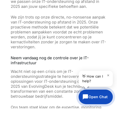
we passen onze IT-ondersteuning op afstand in
2025 aan jouw specifieke behoeften aan.
We zijn trots op onze directe, no-nonsense aanpak
van IT-ondersteuning op afstand in 2025. Onze
proactieve methode betekent dat we potentiële
problemen aanpakken voordat ze echt problemen
worden, zodat jij je kunt concentreren op je
kernactiviteiten zonder je zorgen te maken over IT-
verstoringen.
Neem vandaag nog de controle over je IT-
infrastructuur
Wacht niet op een crisis om je IT-
×
ondersteuningsstrategie te heroverwegen. Met de
👋 How can I
help?
oplossingen voor IT-ondersteuning op afstand in
2025 van EvolvingDesk kun je technologie
transformeren van een constante zorg naar een
betrouwbaar bedrijfsmiddel.
Open Chat
Ons team staat klaar om de expertise, monitoring
en ondersteuning te bieden die je bedrijf nodig