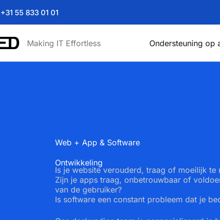
+31 55 833 01 01
Making IT Effortless
Ondersteuning op 
Web + App & Software
Ontwikkeling
Is je website verouderd, traag of moeilijk te
Zijn je apps traag, onbetrouwbaar of voldoe
van de gebruiker?
Is software een constant probleem dat je be