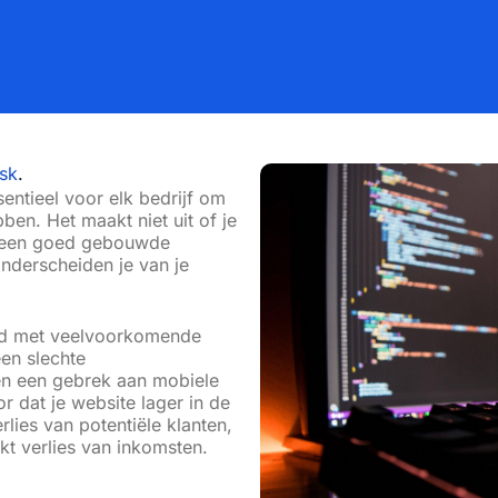
sk
.
sentieel voor elk bedrijf om
en. Het maakt niet uit of je
f, een goed gebouwde
nderscheiden je van je
erd met veelvoorkomende
een slechte
en een gebrek aan mobiele
or dat je website
lager in de
erlies van potentiële klanten,
rkt verlies van inkomsten
.