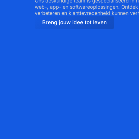
Ons deskundige team is gespecialiseerd in 
web-, app- en softwareoplossingen. Ontdek 
verbeteren en klanttevredenheid kunnen ver
Breng jouw idee tot leven