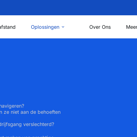
afstand
Oplossingen
Over Ons
Mee
 navigeren?
n ze niet aan de behoeften
drijfsgang verslechterd?