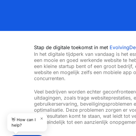
Stap de digitale toekomst in met
EvolvingDe
In het digitale tijdperk van vandaag is het es
een mooie en goed werkende website te hebb
een kleine startup bent of een groot bedrij
website en mogelijk zelfs een mobiele app o
concurrenten.
Veel bedrijven worden echter geconfronte
uitdagingen, zoals trage websiteprestaties, 
gebruikerservaring, beveiligingsproblemen 
optimalisatie. Deze problemen zorgen er vo
zoekresultaten komt te staan
,
wat leidt tot v
×
👋 How can I
en uiteindelijk tot een aanzienlijk onopgeme
help?