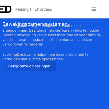
Making IT Effortless
Bewakingscamerasystemen
Het is tegenwoordig moeilijker dan ooit om je
eigendommen, bezittingen en dierbaren veilig te houden.
Slechte beveiliging kan je kwetsbaar maken voor diefstal,
vandalisme of schade, risico’s die niemand zich kan
veroorloven te negeren.
EvolvingDesk zal je helpen om deze problemen te
verhelpen met slimme oplossingen.
Bekijk onze oplossingen
Anna
Online