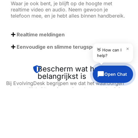
Waar je ook bent, je blijft op de hoogte met
realtime video en audio. Neem gewoon je
telefoon mee, en je hebt alles binnen handbereik.
Realtime meldingen
Eenvoudige en slimme terugspoelfunctie
×
👋 How can I
help?
Bescherm wat het
Open Chat
belangrijkst is
Bij EvolvingDesk begrijpen we dat het waarborgen
van de veiligheid van jouw eigendommen, bezittingen
en dierbaren een uitdaging kan zijn. Of je nu te maken
hebt met dreigingen of gewoon een oogje in het zeil
wilt houden op jouw terrein, wij staan voor je klaar
met onze uitgebreide bewakingssystemen. Onze
oplossingen pakken jouw beveiligingszorgen direct
aan en bieden uitstekende bescherming.