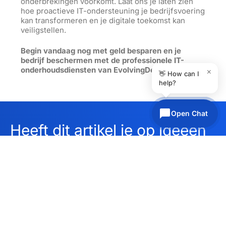
onderbrekingen voorkomt. Laat ons je laten zien
hoe proactieve IT-ondersteuning je bedrijfsvoering
kan transformeren en je digitale toekomst kan
veiligstellen.
Begin vandaag nog met geld besparen en je
bedrijf beschermen met de professionele IT-
onderhoudsdiensten van EvolvingDesk!
×
👋 How can I
help?
Open Chat
Heeft dit artikel je op ideeën
gebracht?
Ontdek wat we voor je
Neem contact op
kunnen betekenen en plan
vandaag nog een gesprek
in.