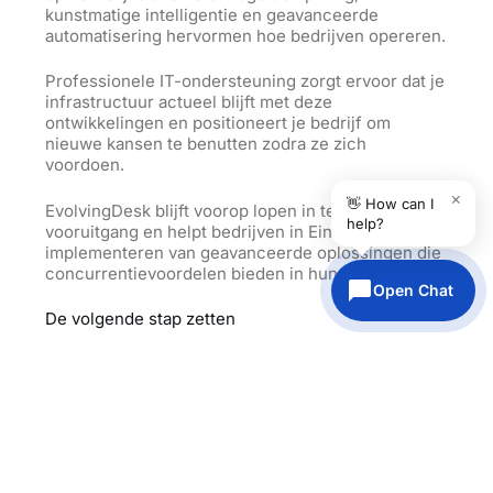
kunstmatige intelligentie en geavanceerde
automatisering hervormen hoe bedrijven opereren.
Professionele IT-ondersteuning zorgt ervoor dat je
infrastructuur actueel blijft met deze
ontwikkelingen en positioneert je bedrijf om
nieuwe kansen te benutten zodra ze zich
voordoen.
×
👋 How can I
EvolvingDesk blijft voorop lopen in technologische
help?
vooruitgang en helpt bedrijven in Eindhoven bij het
implementeren van geavanceerde oplossingen die
concurrentievoordelen bieden in hun markten.
Open Chat
De volgende stap zetten
Wacht niet tot IT-problemen je bedrijf verstoren.
Proactieve IT-ondersteuning beschermt je
activiteiten, verhoogt productiviteit en positioneert
je bedrijf voor duurzame groei.
Bedrijven in Eindhoven verdienen IT-
ondersteuning die past bij de innovatieve geest en