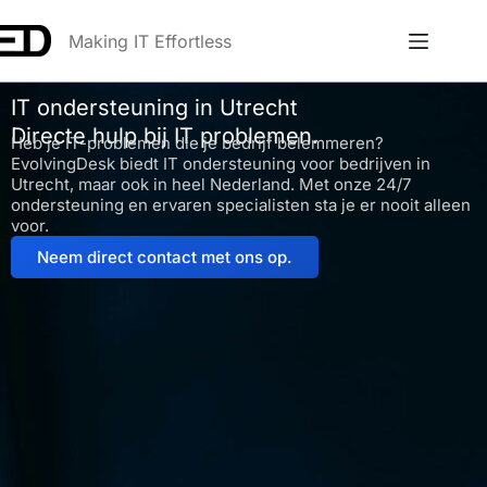
Making IT Effortless
IT ondersteuning in Utrecht
Directe hulp bij IT problemen.
Heb je IT-problemen die je bedrijf belemmeren?
EvolvingDesk biedt IT ondersteuning voor bedrijven in
Utrecht, maar ook in heel Nederland. Met onze 24/7
ondersteuning en ervaren specialisten sta je er nooit alleen
voor.
Neem direct contact met ons op.
Anna
Online