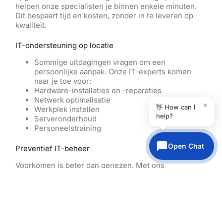
helpen onze specialisten je binnen enkele minuten.
Dit bespaart tijd en kosten, zonder in te leveren op
kwaliteit.
IT-ondersteuning op locatie
Sommige uitdagingen vragen om een
persoonlijke aanpak. Onze IT-experts komen
naar je toe voor:
Hardware-installaties en -reparaties
Netwerk optimalisatie
×
👋 How can I
Werkplek instellen
help?
Serveronderhoud
Personeelstraining
Open Chat
Preventief IT-beheer
Voorkomen is beter dan genezen. Met ons
preventieve IT-beheer:
We bewaken je systemen 24/7
We voeren regelmatig updates uit
We
maken een back-up van
je gegevens