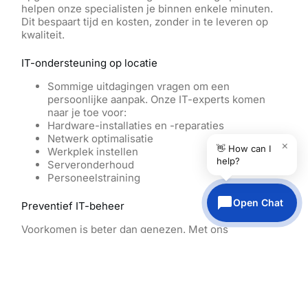
helpen onze specialisten je binnen enkele minuten.
Dit bespaart tijd en kosten, zonder in te leveren op
kwaliteit.
IT-ondersteuning op locatie
Sommige uitdagingen vragen om een
persoonlijke aanpak. Onze IT-experts komen
naar je toe voor:
Hardware-installaties en -reparaties
Netwerk optimalisatie
×
👋 How can I
Werkplek instellen
help?
Serveronderhoud
Personeelstraining
Open Chat
Preventief IT-beheer
Voorkomen is beter dan genezen. Met ons
preventieve IT-beheer:
We bewaken je systemen 24/7
We voeren regelmatig updates uit
We
maken een back-up van
je gegevens