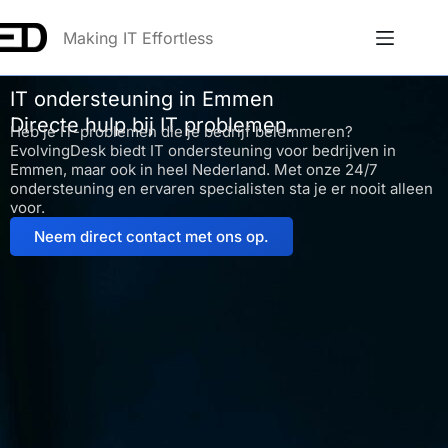
Making IT Effortless
IT ondersteuning in Emmen
Directe hulp bij IT problemen.
Heb je IT-problemen die je bedrijf belemmeren?
EvolvingDesk biedt IT ondersteuning voor bedrijven in
Emmen, maar ook in heel Nederland. Met onze 24/7
ondersteuning en ervaren specialisten sta je er nooit alleen
voor.
Neem direct contact met ons op.
Anna
Online