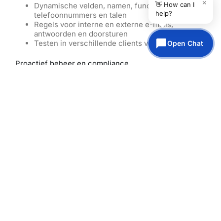
×
👋 How can I
Dynamische velden, namen, functietitels,
help?
telefoonnummers en talen
Regels voor interne en externe e-mails,
antwoorden en doorsturen
Testen in verschillende clients voor uitrol
Open Chat
Proactief beheer en compliance
Preventie houdt handtekeningen consistent. We
monitoren weergave, inhoud en regels, en verbeteren
waar nodig.
24/7 monitoring van handtekeningrouting
Regelmatige reviews voor juridische disclaimers
en beleidstekst
Goedkeuringsflow voor merkwijzigingen en
campagnes
Rapportage over dekking, clicks en adoptie
Beveiligingscontroles voor links, afbeeldingen
en externe assets
Preventief IT-beheer