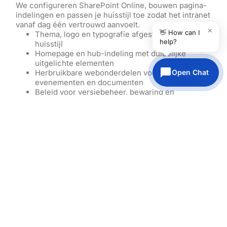
We configureren SharePoint Online, bouwen pagina-
indelingen en passen je huisstijl toe zodat het intranet
vanaf dag één vertrouwd aanvoelt.
×
👋 How can I
Thema, logo en typografie afgestemd op je
help?
huisstijl
Homepage en hub-indeling met duidelijke
uitgelichte elementen
Open Chat
Herbruikbare webonderdelen voor nieuws,
evenementen en documenten
Beleid voor versiebeheer, bewaring en
levenscyclus
Toegankelijke en mobiel vriendelijke
paginapatronen
Machtigingen en governance
We stellen veilige toegang en eenvoudige
eigendomsregels in die je intranet schoon en
compliant houden.
Rolgebaseerde toegang met het principe van
minimale rechten
Groepsbeheer via Microsoft 365 groepen
Goedkeuringsworkflows voor pagina’s en
nieuws