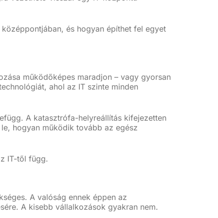
a középpontjában, és hogyan építhet fel egyet
lalkozása működőképes maradjon – vagy gyorsan
technológiát, ahol az IT szinte minden
efügg. A katasztrófa-helyreállítás kifejezetten
di le, hogyan működik tovább az egész
 IT-től függ.
zükséges. A valóság ennek éppen az
lésére. A kisebb vállalkozások gyakran nem.