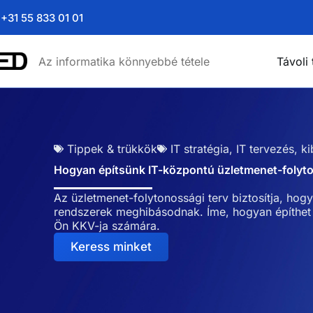
+31 55 833 01 01
Az informatika könnyebbé tétele
Távoli
Tippek & trükkök
IT stratégia
,
IT tervezés
,
ki
Hogyan építsünk IT-központú üzletmenet-folyto
Az üzletmenet-folytonossági terv biztosítja, h
rendszerek meghibásodnak. Íme, hogyan építhet 
Ön KKV-ja számára.
Keress minket