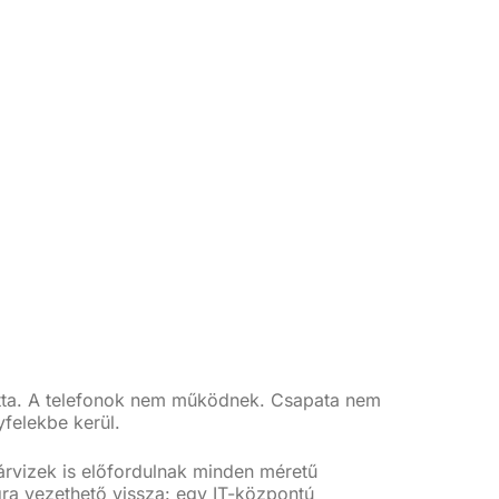
ította. A telefonok nem működnek. Csapata nem
felekbe kerül.
rvizek is előfordulnak minden méretű
gra vezethető vissza: egy IT-központú