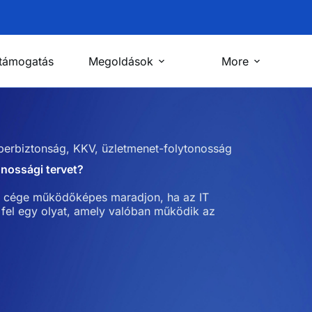
 támogatás
Megoldások
More
berbiztonság
,
KKV
,
üzletmenet-folytonosság
nossági tervet?
ogy cége működőképes maradjon, ha az IT
fel egy olyat, amely valóban működik az