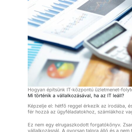
Hogyan építsünk IT-központú üzletmenet-folyt
Mi történik a vállalkozásával, ha az IT leáll?
Képzelje el: hétfő reggel érkezik az irodába,
fér hozzá az ügyféladatokhoz, számlákhoz vag
Ez nem egy elrugaszkodott forgatókönyv. Zsar
vállalkozásnál. A gyorsan talpra álló és a nem