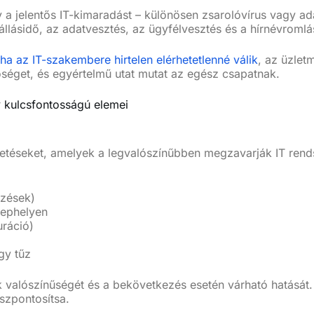
 a jelentős IT-kimaradást – különösen zsarolóvírus vagy ad
z állásidő, az adatvesztés, az ügyfélvesztés és a hírnévrom
 ha az IT-szakembere hirtelen elérhetetlenné válik
, az üzlet
séget, és egyértelmű utat mutat az egész csapatnak.
v kulcsfontosságú elemei
getéseket, amelyek a legvalószínűbben megzavarják IT rend
ezések)
lephelyen
uráció)
gy tűz
valószínűségét és a bekövetkezés esetén várható hatását. 
szpontosítsa.