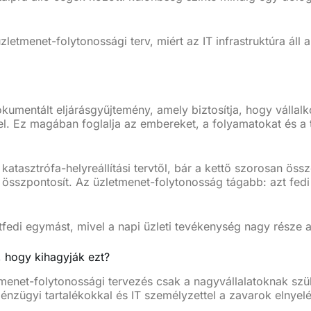
tmenet-folytonossági terv, miért az IT infrastruktúra áll 
okumentált eljárásgyűjtemény, amely biztosítja, hogy vál
 el. Ez magában foglalja az embereket, a folyamatokat és a 
atasztrófa-helyreállítási tervtől, bár a kettő szorosan össz
ára összpontosít. Az üzletmenet-folytonosság tágabb: azt fe
fedi egymást, mivel a napi üzleti tevékenység nagy része az
 hogy kihagyják ezt?
letmenet-folytonossági tervezés csak a nagyvállalatoknak s
pénzügyi tartalékokkal és IT személyzettel a zavarok elnye