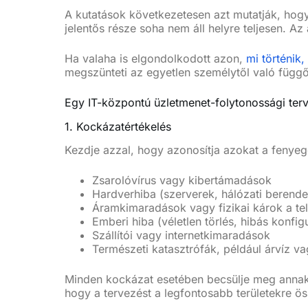
A kutatások következetesen azt mutatják, hogy
jelentős része soha nem áll helyre teljesen. A
Ha valaha is elgondolkodott azon,
mi történik,
megszünteti az egyetlen személytől való függő
Egy IT-központú üzletmenet-folytonossági ter
1. Kockázatértékelés
Kezdje azzal, hogy azonosítja azokat a fenye
Zsarolóvírus vagy kibertámadások
Hardverhiba (szerverek, hálózati berend
Áramkimaradások vagy fizikai károk a te
Emberi hiba (véletlen törlés, hibás konfig
Szállítói vagy internetkimaradások
Természeti katasztrófák, például árvíz va
Minden kockázat esetében becsülje meg annak 
hogy a tervezést a legfontosabb területekre ös