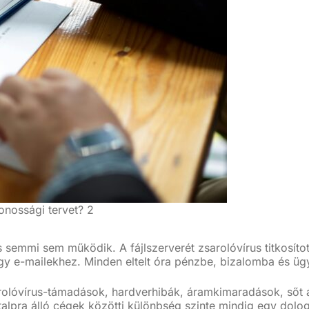
onossági tervet? 2
 és semmi sem működik. A fájlszerverét zsarolóvírus titkos
y e-mailekhez. Minden eltelt óra pénzbe, bizalomba és ügy
olóvírus-támadások, hardverhibák, áramkimaradások, sőt á
 talpra álló cégek közötti különbség szinte mindig egy dolo