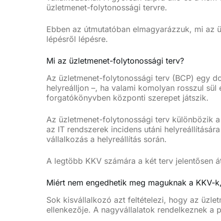
üzletmenet-folytonossági tervre.
Ebben az útmutatóban elmagyarázzuk, mi az üzle
lépésről lépésre.
Mi az üzletmenet-folytonossági terv?
Az üzletmenet-folytonossági terv (BCP) egy d
helyreálljon –, ha valami komolyan rosszul sül
forgatókönyvben központi szerepet játszik.
Az üzletmenet-folytonossági terv különbözik a k
az IT rendszerek incidens utáni helyreállítás
vállalkozás a helyreállítás során.
A legtöbb KKV számára a két terv jelentősen át
Miért nem engedhetik meg maguknak a KKV-k,
Sok kisvállalkozó azt feltételezi, hogy az üz
ellenkezője. A nagyvállalatok rendelkeznek a 