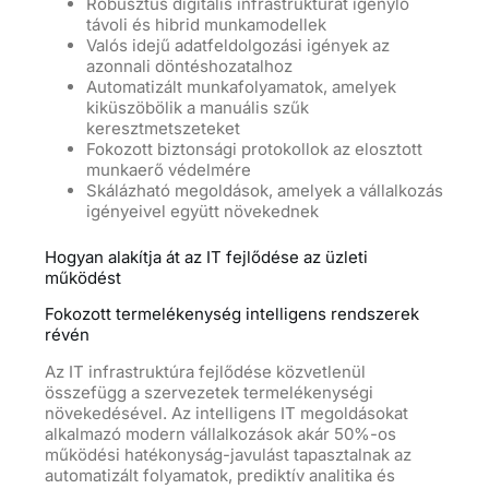
Robusztus digitális infrastruktúrát igénylő
távoli és hibrid munkamodellek
Valós idejű adatfeldolgozási igények az
azonnali döntéshozatalhoz
Automatizált munkafolyamatok, amelyek
kiküszöbölik a manuális szűk
keresztmetszeteket
Fokozott biztonsági protokollok az elosztott
munkaerő védelmére
Skálázható megoldások, amelyek a vállalkozás
igényeivel együtt növekednek
Hogyan alakítja át az IT fejlődése az üzleti
működést
Fokozott termelékenység intelligens rendszerek
révén
Az IT infrastruktúra fejlődése közvetlenül
összefügg a szervezetek termelékenységi
növekedésével. Az intelligens IT megoldásokat
alkalmazó modern vállalkozások akár 50%-os
működési hatékonyság-javulást tapasztalnak az
automatizált folyamatok, prediktív analitika és