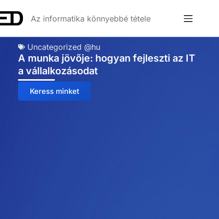
Az informatika könnyebbé tétele
Uncategorized @hu
A munka jövője: hogyan fejleszti az IT
a vállalkozásodat
Keress minket
Anna
Online