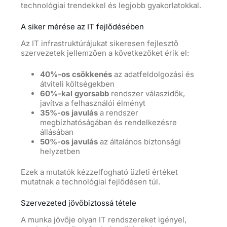
technológiai trendekkel és legjobb gyakorlatokkal.
A siker mérése az IT fejlődésében
Az IT infrastruktúrájukat sikeresen fejlesztő
szervezetek jellemzően a következőket érik el:
40%-os csökkenés
az adatfeldolgozási és
átviteli költségekben
60%-kal gyorsabb
rendszer válaszidők,
javítva a felhasználói élményt
35%-os javulás
a rendszer
megbízhatóságában és rendelkezésre
állásában
50%-os javulás
az általános biztonsági
helyzetben
Ezek a mutatók kézzelfogható üzleti értéket
mutatnak a technológiai fejlődésen túl.
Szervezeted jövőbiztossá tétele
A munka jövője olyan IT rendszereket igényel,