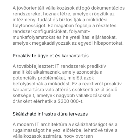
A jövőorientált vállalkozások átfogó dokumentációs
rendszereket hoznak létre, amelyek rögzítik az
intézményi tudást és biztosítják a működési
folytonosságot. Ez magában foglalja a részletes
rendszerkonfigurációkat, folyamat-
munkafolyamatokat és helyreállítási eljárásokat,
amelyek megakadályozzák az egyedi hibapontokat.
Proaktív felügyelet és karbantartás
A továbbfejlesztett IT rendszerek prediktív
analitikát alkalmaznak, amely azonosítja a
potenciális problémákat, mielőtt azok
befolyásolnák a működést. Ez a reaktívról proaktív
karbantartásra való áttérés csökkenti az állásidő
költségeit, amelyek nagyobb vállalkozásoknál
óránként elérhetik a $300 000-t.
Skálázható infrastruktúra tervezés
A modern IT architektúra a skálázhatóságot és a
rugalmasságot helyezi előtérbe, lehetővé téve a
vállalkozások számára, hogy gyorsan