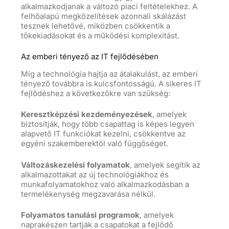
alkalmazkodjanak
a
változó piaci feltételekhez. A
felhőalapú megközelítések azonnali skálázást
tesznek lehetővé, miközben csökkentik a
tőkekiadásokat és a működési komplexitást.
Az emberi tényező az IT fejlődésében
Míg a technológia hajtja az átalakulást, az emberi
tényező továbbra is kulcsfontosságú. A sikeres IT
fejlődéshez a következőkre van szükség:
Keresztképzési kezdeményezések
, amelyek
biztosítják, hogy több csapattag is képes legyen
alapvető IT funkciókat kezelni, csökkentve az
egyéni szakemberektől való függőséget.
Változáskezelési folyamatok
, amelyek segítik az
alkalmazottakat az új technológiákhoz és
munkafolyamatokhoz való alkalmazkodásban a
termelékenység megzavarása nélkül.
Folyamatos tanulási programok
, amelyek
naprakészen tartják a csapatokat a fejlődő