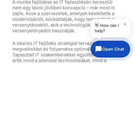
A munka fejlődése az IT fejlesztésén keresztül
nem egy távoli jövőbeli koncepció – már most is
zajlik. Azok a szervezetek, amelyek késleltetik a
modernizációt, kockáztatják, hogy lemaradnak a
×
versenytársaktól, akik a technológiát
👋 How can I
versenyelőnyként használják.
help?
A sikeres IT fejlődés stratégiai tervezést, szakértői
megvalósítást és folyamatos optimalizálást igényel.
Open Chat
Tapasztalt
IT
szakemberekkel együttműködve, akik
értik mind a jelenlegi technológiákat, mind a
jövőbeli trendeket, a vállalkozások
zökkenőmentesen navigálhatnak ebben az
átalakulásban, miközben fenntartják a működési
kiválóságot.
A jövő azoké a szervezeteké, amelyek az IT-t nem
költségközpontként, hanem az innováció, a
növekedés és a versenyelőny alapjaként tekintik
egy egyre inkább digitális világban.