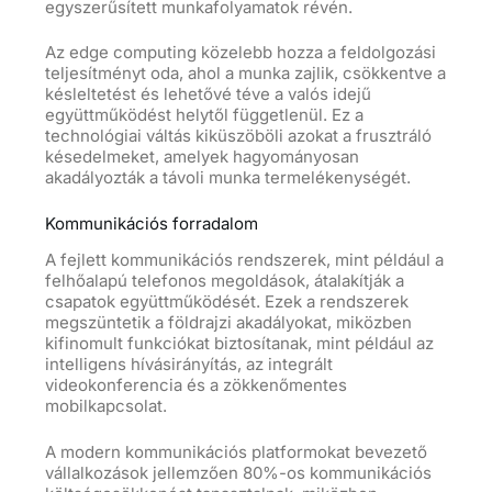
egyszerűsített munkafolyamatok révén.
Az edge computing közelebb hozza a feldolgozási
teljesítményt oda, ahol a munka zajlik, csökkentve a
késleltetést és lehetővé téve a valós idejű
együttműködést helytől függetlenül. Ez a
technológiai váltás kiküszöböli azokat a frusztráló
késedelmeket, amelyek hagyományosan
akadályozták a távoli munka termelékenységét.
Kommunikációs forradalom
A fejlett kommunikációs rendszerek, mint például a
felhőalapú telefonos megoldások, átalakítják a
csapatok együttműködését. Ezek a rendszerek
megszüntetik a földrajzi akadályokat, miközben
kifinomult funkciókat biztosítanak, mint például az
intelligens hívásirányítás, az integrált
videokonferencia és a zökkenőmentes
mobilkapcsolat.
A modern kommunikációs platformokat bevezető
vállalkozások jellemzően 80%-os kommunikációs