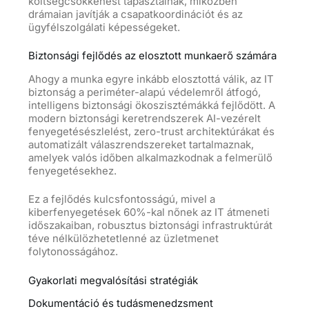
költségcsökkenést tapasztalnak, miközben
drámaian javítják a csapatkoordinációt és az
ügyfélszolgálati képességeket.
Biztonsági fejlődés az elosztott munkaerő számára
Ahogy a munka egyre inkább elosztottá válik, az IT
biztonság a periméter-alapú védelemről átfogó,
intelligens biztonsági ökoszisztémákká fejlődött. A
modern biztonsági keretrendszerek AI-vezérelt
fenyegetésészlelést, zero-trust architektúrákat és
automatizált válaszrendszereket tartalmaznak,
amelyek valós időben alkalmazkodnak a felmerülő
fenyegetésekhez.
Ez a fejlődés kulcsfontosságú, mivel a
kiberfenyegetések 60%-kal nőnek az IT átmeneti
időszakaiban, robusztus biztonsági infrastruktúrát
téve nélkülözhetetlenné az üzletmenet
folytonosságához.
Gyakorlati megvalósítási stratégiák
Dokumentáció és tudásmenedzsment