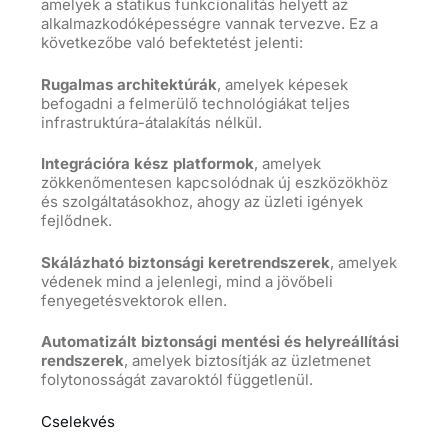
amelyek a statikus funkcionalitás helyett az
alkalmazkodóképességre vannak tervezve. Ez a
következőbe való befektetést jelenti:
Rugalmas architektúrák
, amelyek képesek
befogadni a felmerülő technológiákat teljes
infrastruktúra-átalakítás nélkül.
Integrációra kész platformok
, amelyek
zökkenőmentesen kapcsolódnak új eszközökhöz
és szolgáltatásokhoz, ahogy az üzleti igények
fejlődnek.
Skálázható biztonsági keretrendszerek
, amelyek
védenek mind a jelenlegi, mind a jövőbeli
fenyegetésvektorok ellen.
Automatizált biztonsági mentési és helyreállítási
rendszerek
, amelyek biztosítják az üzletmenet
folytonosságát zavaroktól függetlenül.
Cselekvés