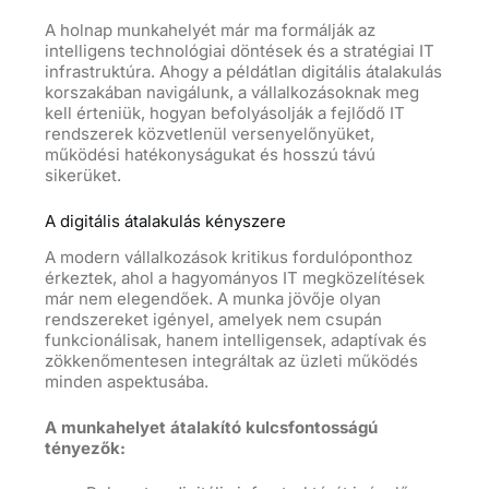
A holnap munkahelyét már ma formálják az
intelligens technológiai döntések és a stratégiai IT
infrastruktúra. Ahogy a példátlan digitális átalakulás
korszakában navigálunk, a vállalkozásoknak meg
kell érteniük, hogyan befolyásolják a fejlődő IT
rendszerek közvetlenül versenyelőnyüket,
működési hatékonyságukat és hosszú távú
sikerüket.
A digitális átalakulás kényszere
A modern vállalkozások kritikus fordulóponthoz
érkeztek, ahol a hagyományos IT megközelítések
már nem elegendőek. A munka jövője olyan
rendszereket igényel, amelyek nem csupán
funkcionálisak, hanem intelligensek, adaptívak és
zökkenőmentesen integráltak az üzleti működés
minden aspektusába.
A munkahelyet átalakító kulcsfontosságú
tényezők: