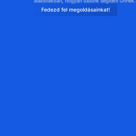
alábbiakban, hogyan tudunk segíteni Önnek.
Fedezd fel megoldásainkat!