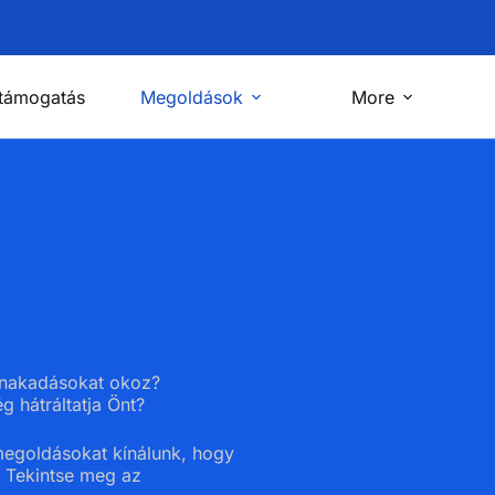
 támogatás
Megoldások
More
ennakadásokat okoz?
 hátráltatja Önt?
megoldásokat kínálunk, hogy
 Tekintse meg az