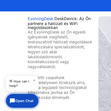
EvolvingDesk:
DeskDevick: Az Ön
partnere a hálózati és WiFi
megoldásokban
Az EvolvingDesk az Ön egyedi
igényeinek megfelelő,
testreszabott hálózati megoldások
létrehozására specializálódott,
legyen szó akár
lakástulajdonosról,
kisvállalkozásról vagy
nagyvállalatról.
Szakértő csapatunk
×
👋 How can I
szenvedélyesen törekszik arra,
help?
hogy a legújabb technológiákat
kihasználva javítsa az Ön
csatlakozási élményét.
Open Chat