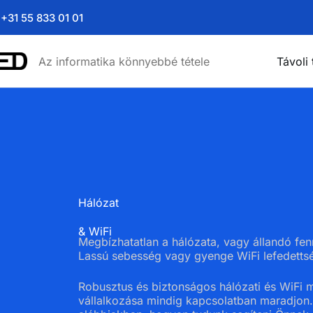
+31 55 833 01 01
Az informatika könnyebbé tétele
Távoli
Hálózat
& WiFi
Megbízhatatlan a hálózata, vagy állandó f
Lassú sebesség vagy gyenge WiFi lefedettség
Robusztus és biztonságos hálózati és WiFi 
vállalkozása mindig kapcsolatban maradjon.