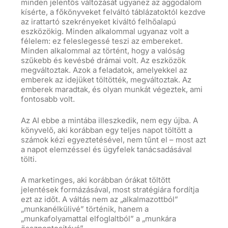
minden jelentős változását ugyanez az aggodalom
kísérte, a főkönyveket felváltó táblázatoktól kezdve
az irattartó szekrényeket kiváltó felhőalapú
eszközökig. Minden alkalommal ugyanaz volt a
félelem: ez feleslegessé teszi az embereket.
Minden alkalommal az történt, hogy a valóság
szűkebb és kevésbé drámai volt. Az eszközök
megváltoztak. Azok a feladatok, amelyekkel az
emberek az idejüket töltötték, megváltoztak. Az
emberek maradtak, és olyan munkát végeztek, ami
fontosabb volt.
Az AI ebbe a mintába illeszkedik, nem egy újba. A
könyvelő, aki korábban egy teljes napot töltött a
számok kézi egyeztetésével, nem tűnt el – most azt
a napot elemzéssel és ügyfelek tanácsadásával
tölti.
A marketinges, aki korábban órákat töltött
jelentések formázásával, most stratégiára fordítja
ezt az időt. A váltás nem az „alkalmazottból”
„munkanélkülivé” történik, hanem a
„munkafolyamattal elfoglaltból” a „munkára