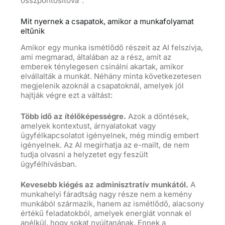
összpontosítóvá”.
Mit nyernek a csapatok, amikor a munkafolyamat
eltűnik
Amikor egy munka ismétlődő részeit az AI felszívja,
ami megmarad, általában az a rész, amit az
emberek ténylegesen csinálni akartak, amikor
elvállalták a munkát. Néhány minta következetesen
megjelenik azoknál a csapatoknál, amelyek jól
hajtják végre ezt a váltást:
Több idő az ítélőképességre.
Azok a döntések,
amelyek kontextust, árnyalatokat vagy
ügyfélkapcsolatot igényelnek, még mindig embert
igényelnek. Az AI megírhatja az e-mailt, de nem
tudja olvasni a helyzetet egy feszült
ügyfélhívásban.
Kevesebb kiégés az adminisztratív munkától.
A
munkahelyi fáradtság nagy része nem a kemény
munkából származik, hanem az ismétlődő, alacsony
értékű feladatokból, amelyek energiát vonnak el
anélkül, hogy sokat nyújtanának. Ennek a