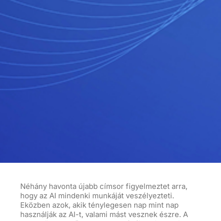
Néhány havonta újabb címsor figyelmeztet arra,
hogy az AI mindenki munkáját veszélyezteti.
Eközben azok, akik ténylegesen nap mint nap
használják az
AI-t
, valami mást vesznek észre. A