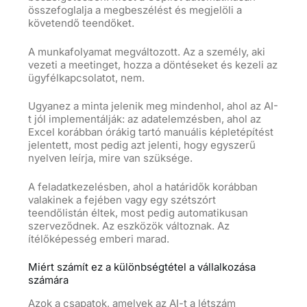
összefoglalja a megbeszélést és megjelöli a
követendő teendőket.
A munkafolyamat megváltozott. Az a személy, aki
vezeti a meetinget, hozza a döntéseket és kezeli az
ügyfélkapcsolatot, nem.
Ugyanez a minta jelenik meg mindenhol, ahol az AI-
t jól implementálják: az adatelemzésben, ahol az
Excel korábban órákig tartó manuális képletépítést
jelentett, most pedig azt jelenti, hogy egyszerű
nyelven leírja, mire van szüksége.
A feladatkezelésben, ahol a határidők korábban
valakinek a fejében vagy egy szétszórt
teendőlistán éltek, most pedig automatikusan
szerveződnek. Az eszközök változnak. Az
ítélőképesség emberi marad.
Miért számít ez a különbségtétel a vállalkozása
számára
Azok a csapatok, amelyek az AI-t a létszám