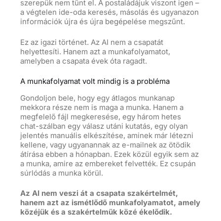
szerepük nem tűnt el. A postaládájuk viszont igen –
a végtelen ide-oda keresés, másolás és ugyanazon
információk újra és újra begépelése megszűnt.
Ez az igazi történet. Az AI nem a csapatát
helyettesíti. Hanem azt a munkafolyamatot,
amelyben a csapata évek óta ragadt.
A munkafolyamat volt mindig is a probléma
Gondoljon bele, hogy egy átlagos munkanap
mekkora része nem is maga a munka. Hanem a
megfelelő fájl megkeresése, egy három hetes
chat-szálban egy válasz utáni kutatás, egy olyan
jelentés manuális elkészítése, aminek már létezni
kellene, vagy ugyanannak az e-mailnek az ötödik
átírása ebben a hónapban. Ezek közül egyik sem az
a munka, amire az embereket felvették. Ez csupán
súrlódás a munka körül.
Az AI nem veszi át a csapata szakértelmét,
hanem azt az ismétlődő munkafolyamatot, amely
közéjük és a szakértelmük közé ékelődik.