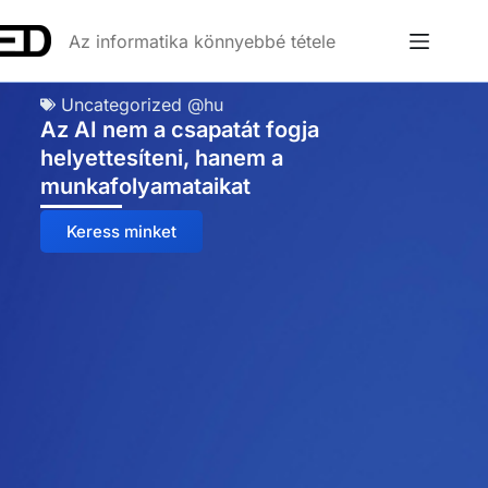
Az informatika könnyebbé tétele
Uncategorized @hu
Az AI nem a csapatát fogja
helyettesíteni, hanem a
munkafolyamataikat
Keress minket
Anna
Online