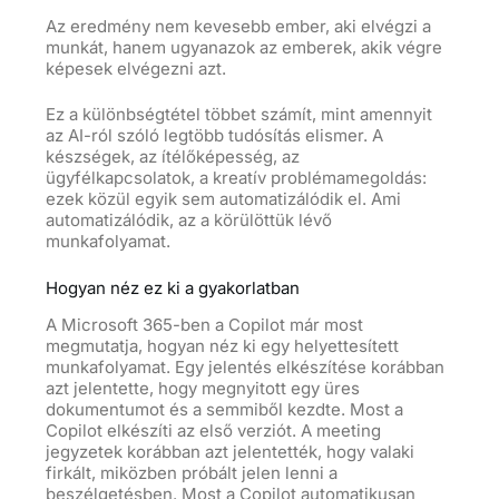
Az eredmény nem kevesebb ember, aki elvégzi a
munkát, hanem ugyanazok az emberek, akik végre
képesek elvégezni azt.
Ez a különbségtétel többet számít, mint amennyit
az AI-ról szóló legtöbb tudósítás elismer. A
készségek, az ítélőképesség, az
ügyfélkapcsolatok, a kreatív problémamegoldás:
ezek közül egyik sem automatizálódik el. Ami
automatizálódik, az a körülöttük lévő
munkafolyamat.
Hogyan néz ez ki a gyakorlatban
A Microsoft 365-ben a Copilot már most
megmutatja, hogyan néz ki egy helyettesített
munkafolyamat. Egy jelentés elkészítése korábban
azt jelentette, hogy megnyitott egy üres
dokumentumot és a semmiből kezdte. Most a
Copilot elkészíti az első verziót. A meeting
jegyzetek korábban azt jelentették, hogy valaki
firkált, miközben próbált jelen lenni a
beszélgetésben. Most a Copilot automatikusan