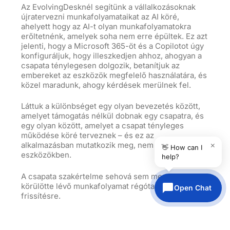
Az EvolvingDesknél segítünk a vállalkozásoknak
újratervezni munkafolyamataikat az AI köré,
ahelyett hogy az AI-t olyan munkafolyamatokra
erőltetnénk, amelyek soha nem erre épültek. Ez azt
jelenti, hogy a Microsoft 365-öt és a Copilotot úgy
konfiguráljuk, hogy illeszkedjen ahhoz, ahogyan a
csapata ténylegesen dolgozik, betanítjuk az
embereket az eszközök megfelelő használatára, és
közel maradunk, ahogy kérdések merülnek fel.
Láttuk a különbséget egy olyan bevezetés között,
amelyet támogatás nélkül dobnak egy csapatra, és
egy olyan között, amelyet a csapat tényleges
működése köré terveznek – és ez az
×
alkalmazásban mutatkozik meg, nem csak az
👋 How can I
eszközökben.
help?
A csapata szakértelme sehová sem megy. A
körülötte lévő munkafolyamat régóta esedékes a
Open Chat
frissítésre.
Kíváncsi, hogyan nézhetne ki egy AI-alapú
munkafolyamat az Ön vállalkozásánál?
Vegye fel