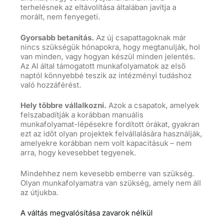
terhelésnek az eltávolítása általában javítja a
morált, nem fenyegeti.
Gyorsabb betanítás.
Az új csapattagoknak már
nincs szükségük hónapokra, hogy megtanulják, hol
van minden, vagy hogyan készül minden jelentés.
Az AI által támogatott munkafolyamatok az első
naptól könnyebbé teszik az intézményi tudáshoz
való hozzáférést.
Hely többre vállalkozni.
Azok a csapatok, amelyek
felszabadítják a korábban manuális
munkafolyamat-lépésekre fordított órákat, gyakran
ezt az időt olyan projektek felvállalására használják,
amelyekre korábban nem volt kapacitásuk – nem
arra, hogy kevesebbet tegyenek.
Mindehhez nem kevesebb emberre van szükség.
Olyan munkafolyamatra van szükség, amely nem áll
az útjukba.
A váltás megvalósítása zavarok nélkül