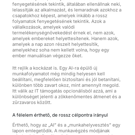
fenyegetésének tekintik, általában ellenállnak neki,
lelassítják az alkalmazást, és lemaradnak azokhoz a
csapatokhoz képest, amelyek inkább a rossz
folyamatok fenyegetésének tekintik. Azok a
vállalkozások, amelyek valódi
termelékenységnövekedést érnek el, nem azok,
amelyek embereket helyettesítenek. Hanem azok,
amelyek a nap azon részeit helyettesítik,
amelyekhez soha nem kellett volna, hogy egy
ember manuálisan végezze őket.
Itt rejlik a kockázat is. Egy AI-ra épülő új
munkafolyamatot még mindig helyesen kell
beállítani, megfelelően biztosítani és jól betanítani,
különben több zavart okoz, mint amennyit megold.
Itt válik az IT támogatás opcionálisból azzá, ami a
különbséget jelenti a zökkenőmentes átmenet és a
zűrzavaros között.
A félelem érthető, de rossz célpontra irányul
Érthető, hogy az „AI” és a „munkahelyvesztés” egy
lapon emlegetődik. A munkavégzés módjának