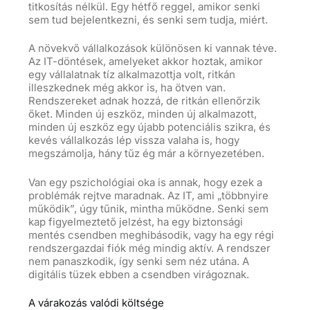
titkosítás nélkül. Egy hétfő reggel, amikor senki
sem tud bejelentkezni, és senki sem tudja, miért.
A növekvő vállalkozások különösen ki vannak téve.
Az IT-döntések, amelyeket akkor hoztak, amikor
egy vállalatnak tíz alkalmazottja volt, ritkán
illeszkednek még akkor is, ha ötven van.
Rendszereket adnak hozzá, de ritkán ellenőrzik
őket. Minden új eszköz, minden új alkalmazott,
minden új eszköz egy újabb potenciális szikra, és
kevés vállalkozás lép vissza valaha is, hogy
megszámolja, hány tűz ég már a környezetében.
Van egy pszichológiai oka is annak, hogy ezek a
problémák rejtve maradnak. Az IT, ami „többnyire
működik”, úgy tűnik, mintha működne. Senki sem
kap figyelmeztető jelzést, ha egy biztonsági
mentés csendben meghibásodik, vagy ha egy régi
rendszergazdai fiók még mindig aktív. A rendszer
nem panaszkodik, így senki sem néz utána. A
digitális tüzek ebben a csendben virágoznak.
A várakozás valódi költsége