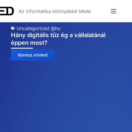
Az informatika könnyebbé tétele
Uncategorized @hu
Hány digitális tűz ég a vállalatánál
éppen most?
Keress minket
Anna
Online