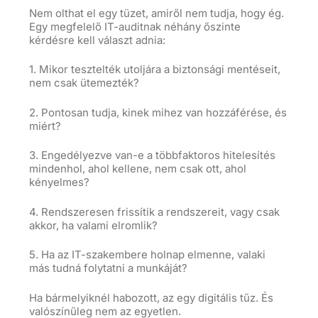
Nem olthat el egy tüzet, amiről nem tudja, hogy ég.
Egy megfelelő IT-auditnak néhány őszinte
kérdésre kell választ adnia:
1. Mikor tesztelték utoljára a biztonsági mentéseit,
nem csak ütemezték?
2. Pontosan tudja, kinek mihez van hozzáférése, és
miért?
3. Engedélyezve van-e a többfaktoros hitelesítés
mindenhol, ahol kellene, nem csak ott, ahol
kényelmes?
4. Rendszeresen frissítik a rendszereit, vagy csak
akkor, ha valami elromlik?
5. Ha az IT-szakembere holnap elmenne, valaki
más tudná folytatni a munkáját?
Ha bármelyiknél habozott, az egy digitális tűz. És
valószínűleg nem az egyetlen.