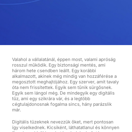
Valahol a vállalatánál, éppen most, valami apróság
rosszul működik. Egy biztonsági mentés, ami
három hete csendben leállt. Egy korábbi
alkalmazott, akinek még mindig van hozzáférése a
megosztott meghajtójához. Egy szerver,
amit
tavaly
óta nem frissítettek. Egyik sem tűnik sürgősnek.
Egyik sem lángol még. De mindegyik egy digitális
tűz, ami egy szikrára vár, és a legtöbb
cégtulajdonosnak
fogalma
sincs, hány parázslik
már.
Digitális tüzeknek nevezzük őket, mert pontosan
így viselkednek. Kicsiként, láthatatlanul és könnyen