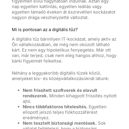
figyelmen kívül hagyhatóan indulnak. Aztán egy
nap egyetlen kattintás, egyetlen leállás vagy
egyetlen támadó éveken át észrevétlen kockázatot
nagyon drága vészhelyzetté változtat.
Mi is pontosan az a digitális tűz?
A digitális tűz bármilyen IT-kockázat, amely aktív az
Ön vállalkozásában, de még nem okozott látható
kárt. Ez nem egy hipotetikus fenyegetés. Már ott
van, már terjed, csak nem elég hangos ahhoz, hogy
bárki figyelmét felkeltse.
Néhány a leggyakoribb digitális tüzek közül,
amelyeket kis- és középvállalkozásoknál látunk:
Nem frissített szoftverek és elavult
rendszerek.
Minden kihagyott frissítés nyitott
ajtó.
Nincs többfaktoros hitelesítés.
Egyetlen
ellopott jelszó teljes fiókhozzáférést
eredményez.
Nem tesztelt biztonsági mentések.
Sok
vállalat feltételezi, hogy a biztonsági