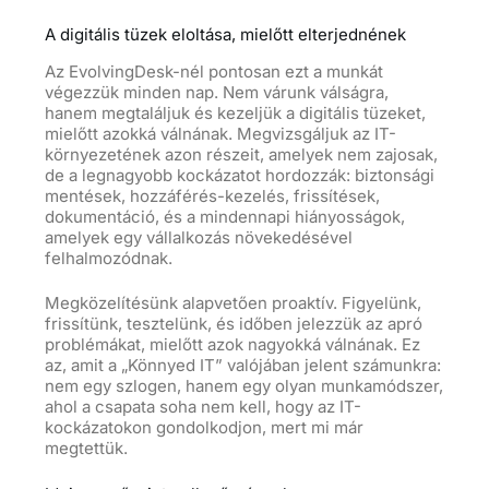
A digitális tüzek eloltása, mielőtt elterjednének
Az EvolvingDesk-nél pontosan ezt a munkát
végezzük minden nap. Nem várunk válságra,
hanem megtaláljuk és kezeljük a digitális tüzeket,
mielőtt azokká válnának. Megvizsgáljuk az IT-
környezetének azon részeit, amelyek nem zajosak,
de a legnagyobb kockázatot hordozzák: biztonsági
mentések, hozzáférés-kezelés, frissítések,
dokumentáció, és a mindennapi hiányosságok,
amelyek egy vállalkozás növekedésével
felhalmozódnak.
Megközelítésünk alapvetően proaktív. Figyelünk,
frissítünk, tesztelünk, és időben jelezzük az apró
problémákat, mielőtt azok nagyokká válnának. Ez
az, amit a „Könnyed IT” valójában jelent számunkra:
nem egy szlogen, hanem egy olyan munkamódszer,
ahol a csapata soha nem kell, hogy az IT-
kockázatokon gondolkodjon, mert mi már
megtettük.