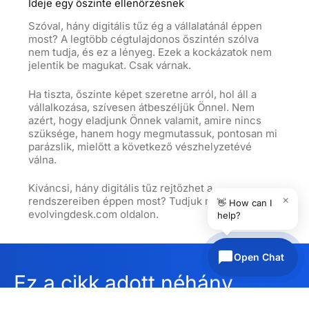
Ideje egy őszinte ellenőrzésnek
Szóval, hány digitális tűz ég a vállalatánál éppen
most? A legtöbb cégtulajdonos őszintén szólva
nem tudja, és ez a lényeg. Ezek a kockázatok nem
jelentik be magukat. Csak várnak.
Ha tiszta, őszinte képet szeretne arról, hol áll a
vállalkozása, szívesen átbeszéljük Önnel. Nem
azért, hogy eladjunk Önnek valamit, amire nincs
szüksége, hanem hogy megmutassuk, pontosan mi
parázslik, mielőtt a következő vészhelyzetévé
válna.
Kíváncsi, hány digitális tűz rejtőzhet a
×
rendszereiben éppen most? Tudjuk meg együtt az
👋 How can I
evolvingdesk.com oldalon.
help?
Open Chat
Ez a cikk adott néhány