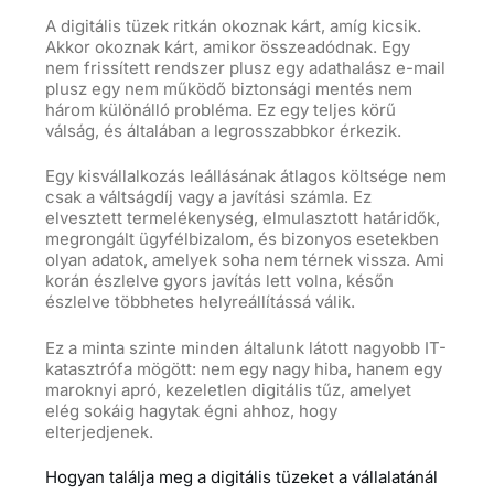
A digitális tüzek ritkán okoznak kárt, amíg kicsik.
Akkor okoznak kárt, amikor összeadódnak. Egy
nem frissített rendszer plusz egy adathalász e-mail
plusz egy nem működő biztonsági mentés nem
három különálló probléma. Ez egy teljes körű
válság, és általában a legrosszabbkor érkezik.
Egy kisvállalkozás leállásának átlagos költsége nem
csak a váltságdíj vagy a javítási számla. Ez
elvesztett termelékenység, elmulasztott határidők,
megrongált ügyfélbizalom, és bizonyos esetekben
olyan adatok, amelyek soha nem térnek vissza. Ami
korán észlelve gyors javítás lett volna, későn
észlelve többhetes helyreállítássá válik.
Ez a minta szinte minden általunk látott nagyobb IT-
katasztrófa mögött: nem egy nagy hiba, hanem egy
maroknyi apró, kezeletlen digitális tűz, amelyet
elég sokáig hagytak égni ahhoz, hogy
elterjedjenek.
Hogyan találja meg a digitális tüzeket a vállalatánál