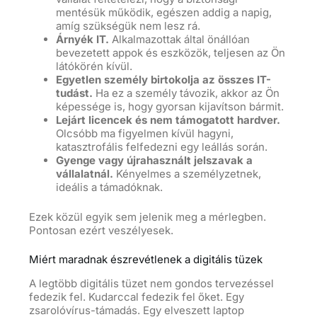
mentésük működik, egészen addig a napig,
amíg szükségük nem lesz rá.
Árnyék IT.
Alkalmazottak által önállóan
bevezetett appok és eszközök, teljesen az Ön
látókörén kívül.
Egyetlen személy birtokolja az összes IT-
tudást.
Ha ez a személy távozik, akkor az Ön
képessége is, hogy gyorsan kijavítson bármit.
Lejárt licencek és nem támogatott hardver.
Olcsóbb ma figyelmen kívül hagyni,
katasztrofális felfedezni egy leállás során.
Gyenge vagy újrahasznált jelszavak a
vállalatnál.
Kényelmes a személyzetnek,
ideális a támadóknak.
Ezek közül egyik sem jelenik meg a mérlegben.
Pontosan ezért veszélyesek.
Miért maradnak észrevétlenek a digitális tüzek
A legtöbb digitális tüzet nem gondos tervezéssel
fedezik fel. Kudarccal fedezik fel őket. Egy
zsarolóvírus-támadás. Egy elveszett laptop