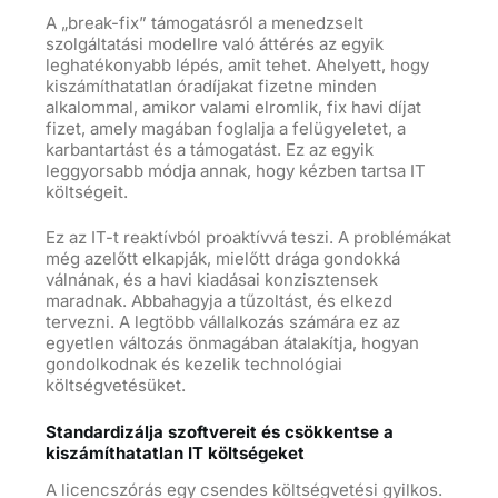
A „break-fix” támogatásról a menedzselt
szolgáltatási modellre való áttérés az egyik
leghatékonyabb lépés, amit tehet. Ahelyett, hogy
kiszámíthatatlan óradíjakat fizetne minden
alkalommal, amikor valami elromlik, fix havi díjat
fizet, amely magában foglalja a felügyeletet, a
karbantartást és a támogatást. Ez az egyik
leggyorsabb módja annak, hogy kézben tartsa IT
költségeit.
Ez az IT-t reaktívból proaktívvá teszi. A problémákat
még azelőtt elkapják, mielőtt drága gondokká
válnának, és a havi kiadásai konzisztensek
maradnak. Abbahagyja a tűzoltást, és elkezd
tervezni. A legtöbb vállalkozás számára ez az
egyetlen változás önmagában átalakítja, hogyan
gondolkodnak és kezelik technológiai
költségvetésüket.
Standardizálja szoftvereit és csökkentse a
kiszámíthatatlan IT költségeket
A licencszórás egy csendes költségvetési gyilkos.