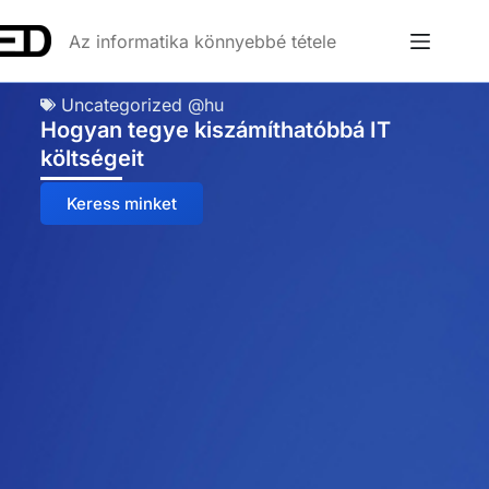
Az informatika könnyebbé tétele
Uncategorized @hu
Hogyan tegye kiszámíthatóbbá IT
költségeit
Keress minket
Anna
Online