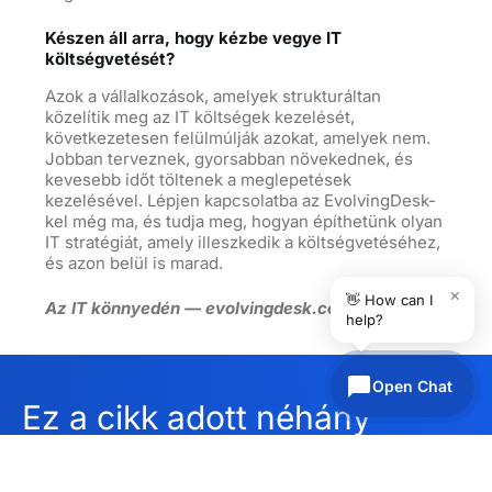
Készen áll arra, hogy kézbe vegye IT
költségvetését?
Azok a vállalkozások, amelyek strukturáltan
közelítik meg az IT költségek kezelését,
következetesen felülmúlják azokat, amelyek nem.
Jobban terveznek, gyorsabban növekednek, és
kevesebb időt töltenek a meglepetések
kezelésével. Lépjen kapcsolatba az EvolvingDesk-
kel még ma, és tudja meg, hogyan építhetünk olyan
IT stratégiát, amely illeszkedik a költségvetéséhez,
és azon belül is marad.
×
👋 How can I
Az IT könnyedén — evolvingdesk.com
help?
Open Chat
Ez a cikk adott néhány
ötletet?