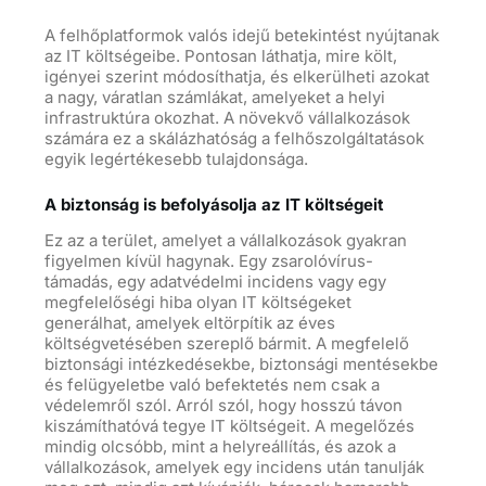
A felhőplatformok valós idejű betekintést nyújtanak
az IT költségeibe. Pontosan láthatja, mire költ,
igényei szerint módosíthatja, és elkerülheti azokat
a nagy, váratlan számlákat, amelyeket a helyi
infrastruktúra okozhat. A növekvő vállalkozások
számára ez a skálázhatóság a felhőszolgáltatások
egyik legértékesebb tulajdonsága.
A biztonság is befolyásolja az IT költségeit
Ez az a terület, amelyet a vállalkozások gyakran
figyelmen kívül hagynak. Egy zsarolóvírus-
támadás, egy adatvédelmi incidens vagy egy
megfelelőségi hiba olyan IT költségeket
generálhat, amelyek eltörpítik az éves
költségvetésében szereplő bármit. A megfelelő
biztonsági intézkedésekbe, biztonsági mentésekbe
és felügyeletbe való befektetés nem csak a
védelemről szól. Arról szól, hogy hosszú távon
kiszámíthatóvá tegye IT költségeit. A megelőzés
mindig olcsóbb, mint a helyreállítás, és azok a
vállalkozások, amelyek egy incidens után tanulják