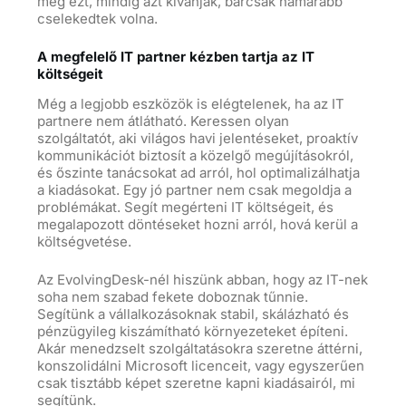
meg ezt, mindig azt kívánják, bárcsak hamarabb
cselekedtek volna.
A megfelelő IT partner kézben tartja az IT
költségeit
Még a legjobb eszközök is elégtelenek, ha az IT
partnere nem átlátható. Keressen olyan
szolgáltatót, aki világos havi jelentéseket, proaktív
kommunikációt biztosít a közelgő megújításokról,
és őszinte tanácsokat ad arról, hol optimalizálhatja
a kiadásokat. Egy jó partner nem csak megoldja a
problémákat. Segít megérteni IT költségeit, és
megalapozott döntéseket hozni arról, hová kerül a
költségvetése.
Az EvolvingDesk-nél hiszünk abban, hogy az IT-nek
soha nem szabad fekete doboznak tűnnie.
Segítünk a vállalkozásoknak stabil, skálázható és
pénzügyileg kiszámítható környezeteket építeni.
Akár menedzselt szolgáltatásokra szeretne áttérni,
konszolidálni Microsoft licenceit, vagy egyszerűen
csak tisztább képet szeretne kapni kiadásairól, mi
segítünk.