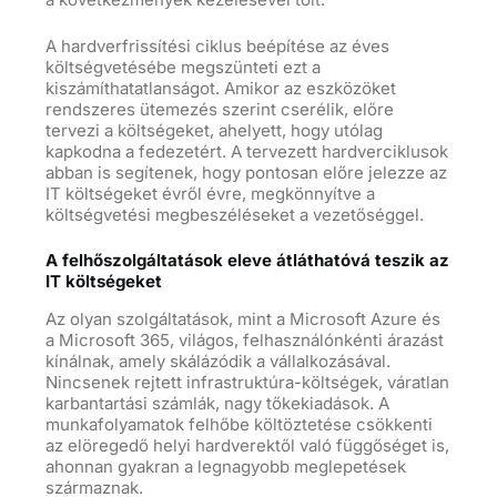
A hardverfrissítési ciklus beépítése az éves
költségvetésébe megszünteti ezt a
kiszámíthatatlanságot. Amikor az eszközöket
rendszeres ütemezés szerint cserélik, előre
tervezi a költségeket, ahelyett, hogy utólag
kapkodna a fedezetért. A tervezett hardverciklusok
abban is segítenek, hogy pontosan előre jelezze az
IT költségeket évről évre, megkönnyítve a
költségvetési megbeszéléseket a vezetőséggel.
A felhőszolgáltatások eleve átláthatóvá teszik az
IT költségeket
Az olyan szolgáltatások, mint a Microsoft Azure és
a Microsoft 365, világos, felhasználónkénti árazást
kínálnak, amely skálázódik a vállalkozásával.
Nincsenek rejtett infrastruktúra-költségek, váratlan
karbantartási számlák, nagy tőkekiadások. A
munkafolyamatok felhőbe költöztetése csökkenti
az elöregedő helyi hardverektől való függőséget is,
ahonnan gyakran a legnagyobb meglepetések
származnak.