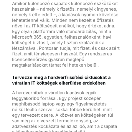
Amikor különböző csapatok különböző eszközöket
használnak – némelyik fizetős, némelyik ingyenes,
némelyik elfeledett –, a kiadások nyomon követése
lehetetlenné válik. Minden nem kezelt előfizetés
növeli az IT költségeit anélkül, hogy értéket adna.
Egy olyan platformra való standardizálás, mint a
Microsoft 365, egyetlen, felhasználónkénti havi
költséget biztosít, amely tisztán skálázódik a
létszámával. Pontosan tudja, mit fizet, és csak azért
fizet, amit ténylegesen használ. Egy rendszeres
licencellenőrzés gyakran meglepő
megtakarításokat tárhat fel heteken belül.
Tervezze meg a hardverfrissítési ciklusokat a
váratlan IT költségek elkerülése érdekében
A hardverhibák a váratlan kiadások egyik
leggyakoribb forrásai. Egy projekt közepén
meghibásodó laptop vagy egy figyelmeztetés
nélkül leálló szerver sokkal többe kerülhet, mint
egy tervezett csere. A közvetlen költségeken túl
van még az elveszett termelékenység, az
adatvesztés kockázata és az az idő, amit a csapata
a következmények kezelésével tölt.