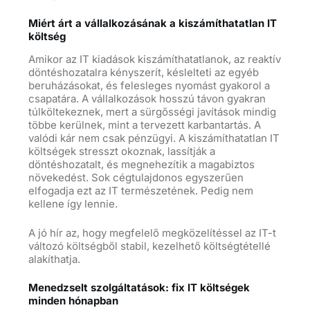
Miért árt a vállalkozásának a kiszámíthatatlan IT
költség
Amikor az IT kiadások kiszámíthatatlanok, az reaktív
döntéshozatalra kényszerít, késlelteti az egyéb
beruházásokat, és felesleges nyomást gyakorol a
csapatára. A vállalkozások hosszú távon gyakran
túlköltekeznek, mert a sürgősségi javítások mindig
többe kerülnek, mint a tervezett karbantartás. A
valódi kár nem csak pénzügyi. A kiszámíthatatlan IT
költségek stresszt okoznak, lassítják a
döntéshozatalt, és megnehezítik a magabiztos
növekedést. Sok cégtulajdonos egyszerűen
elfogadja ezt az IT természetének. Pedig nem
kellene így lennie.
A jó hír az, hogy megfelelő megközelítéssel az IT-t
változó költségből stabil, kezelhető költségtétellé
alakíthatja.
Menedzselt szolgáltatások: fix IT költségek
minden hónapban