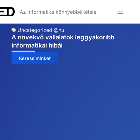
Az informatika könnyebbé tétele
Uncategorized @hu
A növekvő vállalatok leggyakoribb
informatikai hibái
Keress minket
Anna
Online