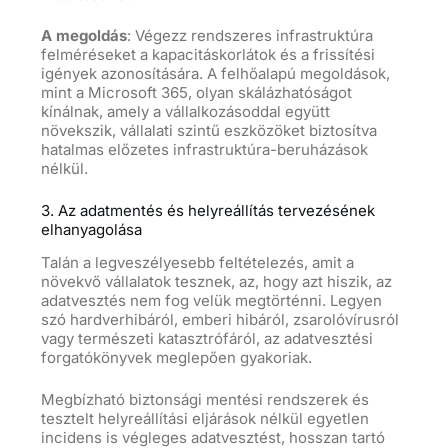
A megoldás
: Végezz rendszeres infrastruktúra
felméréseket a kapacitáskorlátok és a frissítési
igények azonosítására. A felhőalapú megoldások,
mint a Microsoft 365, olyan skálázhatóságot
kínálnak, amely a vállalkozásoddal együtt
növekszik, vállalati szintű eszközöket biztosítva
hatalmas előzetes infrastruktúra-beruházások
nélkül.
3. Az adatmentés és helyreállítás tervezésének
elhanyagolása
Talán a legveszélyesebb feltételezés, amit a
növekvő vállalatok tesznek, az, hogy azt hiszik, az
adatvesztés nem fog velük megtörténni. Legyen
szó hardverhibáról, emberi hibáról, zsarolóvírusról
vagy természeti katasztrófáról, az adatvesztési
forgatókönyvek meglepően gyakoriak.
Megbízható biztonsági mentési rendszerek és
tesztelt helyreállítási eljárások nélkül egyetlen
incidens is végleges adatvesztést, hosszan tartó