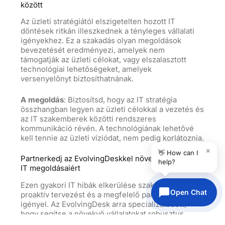
között
Az üzleti stratégiától elszigetelten hozott IT
döntések ritkán illeszkednek a tényleges vállalati
igényekhez. Ez a szakadás olyan megoldások
bevezetését eredményezi, amelyek nem
támogatják az üzleti célokat, vagy elszalasztott
technológiai lehetőségeket, amelyek
versenyelőnyt biztosíthatnának.
A megoldás
: Biztosítsd, hogy az IT stratégia
összhangban legyen az üzleti célokkal a vezetés és
az IT szakemberek közötti rendszeres
kommunikáció révén. A technológiának lehetővé
kell tennie az üzleti víziódat, nem pedig korlátoznia.
×
👋 How can I
Partnerkedj az EvolvingDeskkel növekvő vállalatok
help?
IT megoldásaiért
Ezen gyakori IT hibák elkerülése szakértelmet,
Open Chat
proaktív tervezést és a megfelelő partnerséget
igényel. Az EvolvingDesk arra specializálódott,
hogy segítse a növekvő vállalatokat robusztus,
skálázható IT infrastruktúra kiépítésében, amely