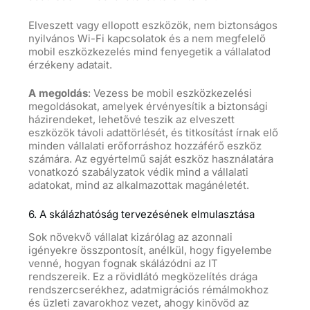
Elveszett vagy ellopott eszközök, nem biztonságos
nyilvános Wi-Fi kapcsolatok és a nem megfelelő
mobil eszközkezelés mind fenyegetik a vállalatod
érzékeny adatait.
A megoldás
: Vezess be mobil eszközkezelési
megoldásokat, amelyek érvényesítik a biztonsági
házirendeket, lehetővé teszik az elveszett
eszközök távoli adattörlését, és titkosítást írnak elő
minden vállalati erőforráshoz hozzáférő eszköz
számára. Az egyértelmű saját eszköz használatára
vonatkozó szabályzatok védik mind a vállalati
adatokat, mind az alkalmazottak magánéletét.
6. A skálázhatóság tervezésének elmulasztása
Sok növekvő vállalat kizárólag az azonnali
igényekre összpontosít, anélkül, hogy figyelembe
venné, hogyan fognak skálázódni az IT
rendszereik. Ez a rövidlátó megközelítés drága
rendszercserékhez, adatmigrációs rémálmokhoz
és üzleti zavarokhoz vezet, ahogy kinövöd az