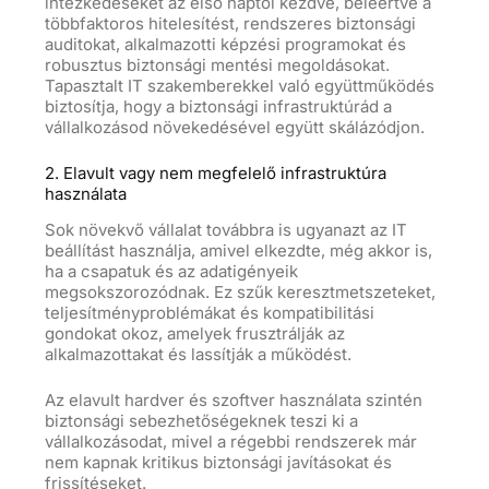
intézkedéseket az első naptól kezdve, beleértve a
többfaktoros hitelesítést, rendszeres biztonsági
auditokat, alkalmazotti képzési programokat és
robusztus biztonsági mentési megoldásokat.
Tapasztalt IT szakemberekkel való együttműködés
biztosítja, hogy a biztonsági infrastruktúrád a
vállalkozásod növekedésével együtt skálázódjon.
2. Elavult vagy nem megfelelő infrastruktúra
használata
Sok növekvő vállalat továbbra is ugyanazt az IT
beállítást használja, amivel elkezdte, még akkor is,
ha
a csapatuk és az adatigényeik
megsokszorozódnak. Ez szűk keresztmetszeteket,
teljesítményproblémákat és kompatibilitási
gondokat okoz, amelyek frusztrálják az
alkalmazottakat és lassítják a működést.
Az elavult hardver és szoftver használata szintén
biztonsági sebezhetőségeknek teszi ki a
vállalkozásodat, mivel a régebbi rendszerek már
nem kapnak kritikus biztonsági javításokat és
frissítéseket.