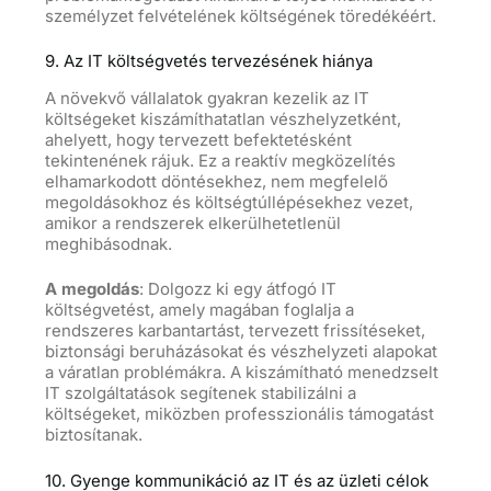
személyzet felvételének költségének töredékéért.
9. Az IT költségvetés tervezésének hiánya
A növekvő vállalatok gyakran kezelik az IT
költségeket kiszámíthatatlan vészhelyzetként,
ahelyett, hogy tervezett befektetésként
tekintenének rájuk. Ez a reaktív megközelítés
elhamarkodott döntésekhez, nem megfelelő
megoldásokhoz és költségtúllépésekhez vezet,
amikor a rendszerek elkerülhetetlenül
meghibásodnak.
A megoldás
: Dolgozz ki egy átfogó IT
költségvetést, amely magában foglalja a
rendszeres karbantartást, tervezett frissítéseket,
biztonsági beruházásokat és vészhelyzeti alapokat
a váratlan problémákra. A kiszámítható menedzselt
IT szolgáltatások segítenek stabilizálni a
költségeket, miközben professzionális támogatást
biztosítanak.
10. Gyenge kommunikáció az IT és az üzleti célok