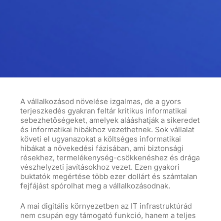
A vállalkozásod növelése izgalmas, de a gyors
terjeszkedés gyakran feltár kritikus informatikai
sebezhetőségeket, amelyek alááshatják a sikeredet
és informatikai hibákhoz vezethetnek. Sok vállalat
követi el
ugyanazokat
a költséges informatikai
hibákat a növekedési fázisában, ami biztonsági
résekhez, termelékenység-csökkenéshez és drága
vészhelyzeti javításokhoz vezet. Ezen gyakori
buktatók megértése több ezer dollárt és számtalan
fejfájást spórolhat meg a vállalkozásodnak.
A mai digitális környezetben az IT infrastruktúrád
nem csupán egy támogató funkció, hanem a teljes