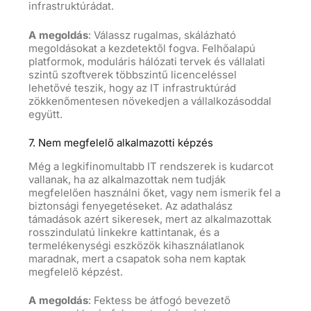
infrastruktúrádat.
A megoldás
: Válassz rugalmas, skálázható
megoldásokat a kezdetektől fogva. Felhőalapú
platformok, moduláris hálózati tervek és vállalati
szintű szoftverek többszintű licenceléssel
lehetővé teszik, hogy az IT infrastruktúrád
zökkenőmentesen növekedjen a vállalkozásoddal
együtt.
7. Nem megfelelő alkalmazotti képzés
Még a legkifinomultabb IT rendszerek is kudarcot
vallanak, ha az alkalmazottak nem tudják
megfelelően használni őket, vagy nem ismerik fel a
biztonsági fenyegetéseket. Az adathalász
támadások azért sikeresek, mert az alkalmazottak
rosszindulatú linkekre kattintanak, és a
termelékenységi eszközök kihasználatlanok
maradnak, mert a csapatok soha nem kaptak
megfelelő képzést.
A megoldás
: Fektess be átfogó bevezető