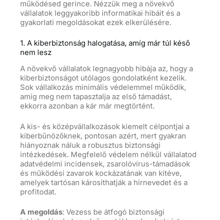
működésed gerince. Nézzük meg a növekvő
vállalatok leggyakoribb informatikai hibáit és a
gyakorlati megoldásokat ezek elkerülésére.
1. A kiberbiztonság halogatása, amíg már túl késő
nem lesz
A növekvő vállalatok legnagyobb hibája az, hogy a
kiberbiztonságot utólagos gondolatként kezelik.
Sok vállalkozás minimális védelemmel működik,
amíg meg nem tapasztalja az első támadást,
ekkorra azonban a kár már megtörtént.
A kis- és középvállalkozások kiemelt célpontjai a
kiberbűnözőknek, pontosan azért, mert gyakran
hiányoznak náluk a robusztus biztonsági
intézkedések. Megfelelő védelem nélkül vállalatod
adatvédelmi incidensek, zsarolóvírus-támadások
és működési zavarok kockázatának van kitéve,
amelyek tartósan károsíthatják a hírnevedet és a
profitodat.
A megoldás
: Vezess be átfogó biztonsági