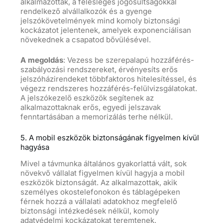
alkalmazottak, a felesleges jogosultságokkal
rendelkező alvállalkozók és a gyenge
jelszókövetelmények mind komoly biztonsági
kockázatot jelentenek, amelyek exponenciálisan
növekednek a csapatod bővülésével.
A megoldás
: Vezess be szerepalapú hozzáférés-
szabályozási rendszereket, érvényesíts erős
jelszóházirendeket többfaktoros hitelesítéssel, és
végezz rendszeres hozzáférés-felülvizsgálatokat.
A jelszókezelő eszközök segítenek az
alkalmazottaknak erős, egyedi jelszavak
fenntartásában a memorizálás terhe nélkül.
5. A mobil eszközök biztonságának figyelmen kívül
hagyása
Mivel a távmunka általános gyakorlattá vált, sok
növekvő vállalat figyelmen kívül hagyja a mobil
eszközök biztonságát. Az alkalmazottak, akik
személyes okostelefonokon és táblagépeken
férnek hozzá a vállalati adatokhoz megfelelő
biztonsági intézkedések nélkül, komoly
adatvédelmi kockázatokat teremtenek.