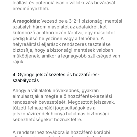
leállást és potenciálisan a vállalkozás bezárását
eredményezheti.
A megoldás
: Vezesd be a 3-2-1 biztonsági mentési
szabályt: három másolatot az adataidról, két
különböző adathordozón tárolva, egy másolatot
pedig külső helyszínen vagy a felhőben. A
helyreállítási eljárások rendszeres tesztelése
biztosítja, hogy a biztonsági mentések valóban
működjenek, amikor a legnagyobb szükséged van
rájuk.
4. Gyenge jelszókezelés és hozzáférés-
szabályozás
Ahogy a vállalatok növekednek, gyakran
elmulasztják a megfelelő hozzáférés-kezelési
rendszerek bevezetését. Megosztott jelszavak,
túlzott felhasználói jogosultságok és a
jelszóházirendek hiánya hatalmas biztonsági
sebezhetőségeket hoznak létre.
A rendszerhez továbbra is hozzáférő korábbi