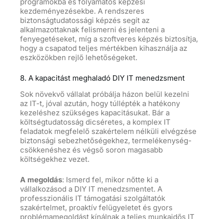
programokba és folyamatos képzési
kezdeményezésekbe. A rendszeres
biztonságtudatossági képzés segít az
alkalmazottaknak felismerni és jelenteni a
fenyegetéseket, míg a szoftveres képzés biztosítja,
hogy a csapatod teljes mértékben kihasználja az
eszközökben rejlő lehetőségeket.
8. A kapacitást meghaladó DIY IT menedzsment
Sok növekvő vállalat próbálja házon belül kezelni
az IT-t, jóval azután, hogy túllépték a hatékony
kezeléshez szükséges kapacitásukat. Bár a
költségtudatosság dicséretes, a komplex IT
feladatok megfelelő szakértelem nélküli elvégzése
biztonsági sebezhetőségekhez, termelékenység-
csökkenéshez és végső soron magasabb
költségekhez vezet.
A megoldás
: Ismerd fel, mikor nőtte ki a
vállalkozásod a DIY IT menedzsmentet. A
professzionális IT támogatási szolgáltatók
szakértelmet, proaktív felügyeletet és gyors
problémamegoldást kínálnak a teljes munkaidős IT