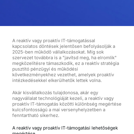
A reaktív vagy proaktív IT-támogatással
kapcsolatos döntések jelentősen befolyásolják a
2025-ben működő vállalkozásokat. Míg sok
szervezet továbbra is a "javítsd meg, ha elromlik"
megközelítésre támaszkodik, ez a reaktív stratégia
pusztító pénzügyi és működési
következményekhez vezethet, amelyek proaktív
intézkedésekkel elkerülhetők lettek volna.
Akár kisvállalkozás tulajdonosa, akár egy
nagyvállalat technológiáját kezeli, a reaktív vagy
proaktív IT-támogatás közötti különbség megértése
kulcsfontosságú a mai versenyhelyzetben a
fenntartható sikerhez.
A reaktív vagy proaktív IT-támogatási lehetőségek
megértése