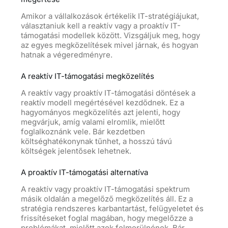
Amikor a vállalkozások értékelik IT-stratégiájukat,
választaniuk kell a reaktív vagy a proaktív IT-
támogatási modellek között. Vizsgáljuk meg, hogy
az egyes megközelítések mivel járnak, és hogyan
hatnak a végeredményre.
A reaktív IT-támogatási megközelítés
A reaktív vagy proaktív IT-támogatási döntések a
reaktív modell megértésével kezdődnek. Ez a
hagyományos megközelítés azt jelenti, hogy
megvárjuk, amíg valami elromlik, mielőtt
foglalkoznánk vele. Bár kezdetben
költséghatékonynak tűnhet, a hosszú távú
költségek jelentősek lehetnek.
A proaktív IT-támogatási alternatíva
A reaktív vagy proaktív IT-támogatási spektrum
másik oldalán a megelőző megközelítés áll. Ez a
stratégia rendszeres karbantartást, felügyeletet és
frissítéseket foglal magában, hogy megelőzze a
problémákat, mielőtt azok felmerülnének. Bár