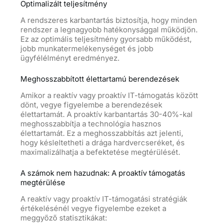
Optimalizált teljesítmény
A rendszeres karbantartás biztosítja, hogy minden
rendszer a legnagyobb hatékonysággal működjön.
Ez az optimális teljesítmény gyorsabb működést,
jobb munkatermelékenységet és jobb
ügyfélélményt eredményez.
Meghosszabbított élettartamú berendezések
Amikor a reaktív vagy proaktív IT-támogatás között
dönt, vegye figyelembe a berendezések
élettartamát. A proaktív karbantartás 30-40%-kal
meghosszabbítja a technológia hasznos
élettartamát. Ez a meghosszabbítás azt jelenti,
hogy késleltetheti a drága hardvercseréket, és
maximalizálhatja a befektetése megtérülését.
A számok nem hazudnak: A proaktív támogatás
megtérülése
A reaktív vagy proaktív IT-támogatási stratégiák
értékelésénél vegye figyelembe ezeket a
meggyőző statisztikákat: