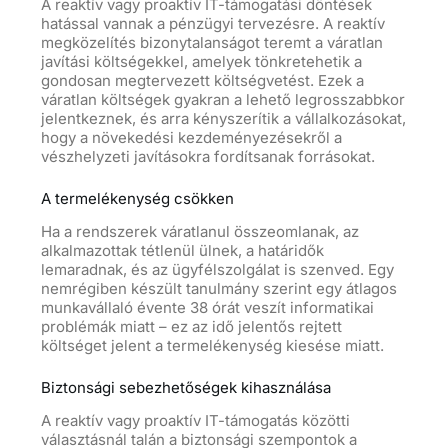
A reaktív vagy proaktív IT-támogatási döntések
hatással vannak a pénzügyi tervezésre. A reaktív
megközelítés bizonytalanságot teremt a váratlan
javítási költségekkel, amelyek tönkretehetik a
gondosan megtervezett költségvetést. Ezek a
váratlan költségek gyakran a lehető legrosszabbkor
jelentkeznek, és arra kényszerítik a vállalkozásokat,
hogy a növekedési kezdeményezésekről a
vészhelyzeti javításokra fordítsanak forrásokat.
A termelékenység csökken
Ha a rendszerek váratlanul összeomlanak, az
alkalmazottak tétlenül ülnek, a határidők
lemaradnak, és az ügyfélszolgálat is szenved. Egy
nemrégiben készült tanulmány szerint egy átlagos
munkavállaló évente 38 órát veszít informatikai
problémák miatt – ez az idő jelentős rejtett
költséget jelent a termelékenység kiesése miatt.
Biztonsági sebezhetőségek kihasználása
A reaktív vagy proaktív IT-támogatás közötti
választásnál talán a biztonsági szempontok a